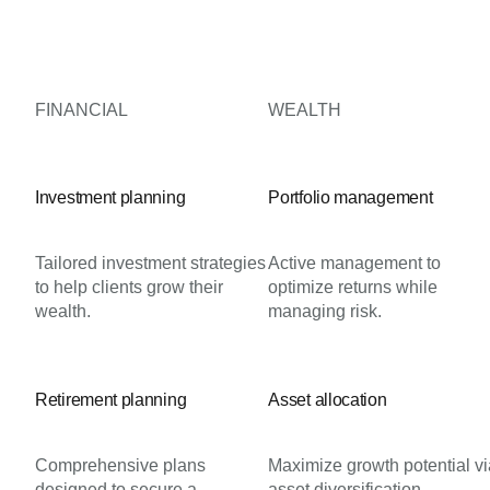
FINANCIAL
WEALTH
Investment planning
Portfolio management
Tailored investment strategies
Active management to
to help clients grow their
optimize returns while
wealth.
managing risk.
Retirement planning
Asset allocation
Comprehensive plans
Maximize growth potential v
designed to secure a
asset diversification.