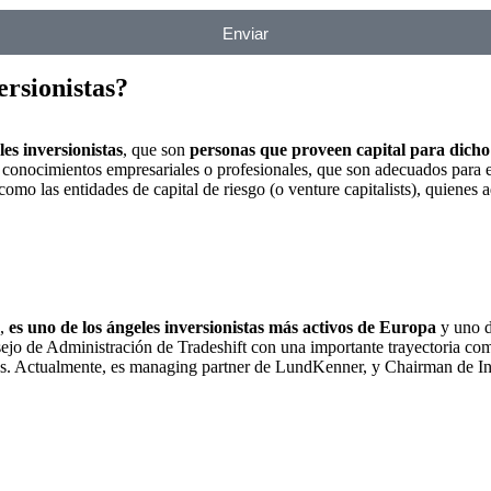
Enviar
ersionistas?
es inversionistas
, que son
personas que proveen capital para dich
 conocimientos empresariales o profesionales, que son adecuados para el
 como las entidades de capital de riesgo (o venture capitalists), quienes
,
es uno de los ángeles inversionistas más activos de Europa
y uno d
ejo de Administración de Tradeshift con una importante trayectoria c
s. Actualmente, es managing partner de LundKenner, y Chairman de Infi