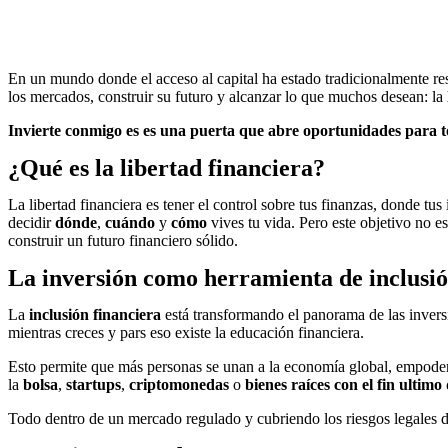
En un mundo donde el acceso al capital ha estado tradicionalmente r
los mercados, construir su futuro y alcanzar lo que muchos desean: la
Invierte conmigo es es una puerta que abre oportunidades para t
¿Qué es la libertad financiera?
La libertad financiera es tener el control sobre tus finanzas, donde t
decidir
dónde
,
cuándo
y
cómo
v
ives tu vida. Pero este objetivo no e
construir un futuro financiero sólido.
La inversión como herramienta de inclusi
La
inclusión financiera
está transformando el panorama de las invers
mientras creces y pars eso existe la educación financiera.
Esto permite que más personas se unan a la economía global, empoderá
la
bolsa
,
startups
,
criptomone
das
o
bienes raíces con el fin ultimo
Todo dentro de un mercado regulado y cubriendo los riesgos legales de